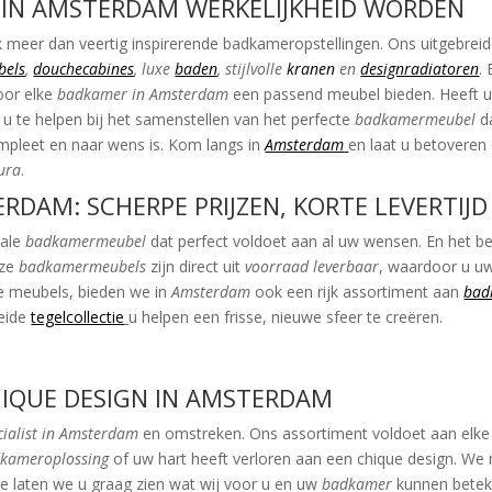
IN AMSTERDAM WERKELIJKHEID WORDEN
 meer dan veertig inspirerende badkameropstellingen. Ons uitgebrei
bels
,
douchecabines
,
luxe
baden
,
stijlvolle
kranen
en
designradiatoren
.
oor elke
badkamer in Amsterdam
een passend meubel bieden. Heeft u
u te helpen bij het samenstellen van het perfecte
badkamermeubel
d
pleet en naar wens is. Kom langs in
Amsterdam
en laat u betoveren
jura
.
DAM: SCHERPE PRIJZEN, KORTE LEVERTIJD
eale
badkamermeubel
dat perfect voldoet aan al uw wensen. En het be
ze
badkamermeubels
zijn direct uit
voorraad leverbaar
, waardoor u u
e meubels, bieden we in
Amsterdam
ook een rijk assortiment aan
bad
reide
tegelcollectie
u helpen een frisse, nieuwe sfeer te creëren.
HIQUE DESIGN IN AMSTERDAM
cialist in Amsterdam
en omstreken. Ons assortiment voldoet aan elke 
kameroplossing
of uw hart heeft verloren aan een chique design. We 
ie laten we u graag zien wat wij voor u en uw
badkamer
kunnen betek