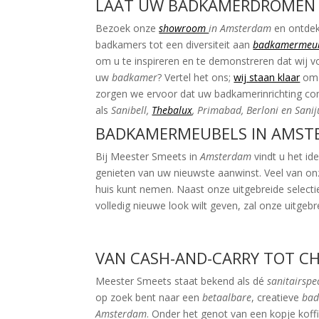
LAAT UW BADKAMERDROMEN 
Bezoek onze
showroom
in Amsterdam
en ontdek
badkamers tot een diversiteit aan
badkamermeu
om u te inspireren en te demonstreren dat wij v
uw
badkamer
? Vertel het ons;
wij staan klaar
om 
zorgen we ervoor dat uw badkamerinrichting com
als
Sanibell,
Thebalux
, Primabad, Berloni en Sani
BADKAMERMEUBELS IN AMSTER
Bij Meester Smeets in
Amsterdam
vindt u het id
genieten van uw nieuwste aanwinst. Veel van on
huis kunt nemen. Naast onze uitgebreide selecti
volledig nieuwe look wilt geven, zal onze uitgeb
VAN CASH-AND-CARRY TOT C
Meester Smeets staat bekend als dé
sanitairspe
op zoek bent naar een
betaalbare
, creatieve
bad
Amsterdam
. Onder het genot van een kopje koff