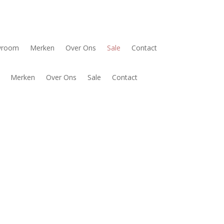
wroom
Merken
Over Ons
Sale
Contact
Merken
Over Ons
Sale
Contact