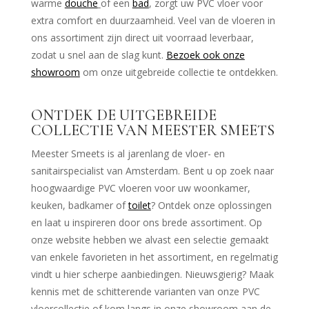
warme
douche
of een
bad
, zorgt uw PVC vloer voor
extra comfort en duurzaamheid. Veel van de vloeren in
ons assortiment zijn direct uit voorraad leverbaar,
zodat u snel aan de slag kunt.
Bezoek ook onze
showroom
om onze uitgebreide collectie te ontdekken.
ONTDEK DE UITGEBREIDE
COLLECTIE VAN MEESTER SMEETS
Meester Smeets is al jarenlang de vloer- en
sanitairspecialist van Amsterdam. Bent u op zoek naar
hoogwaardige PVC vloeren voor uw woonkamer,
keuken, badkamer of
toilet
? Ontdek onze oplossingen
en laat u inspireren door ons brede assortiment. Op
onze website hebben we alvast een selectie gemaakt
van enkele favorieten in het assortiment, en regelmatig
vindt u hier scherpe aanbiedingen. Nieuwsgierig? Maak
kennis met de schitterende varianten van onze PVC
vloercollectie of kom langs in onze showroom aan de